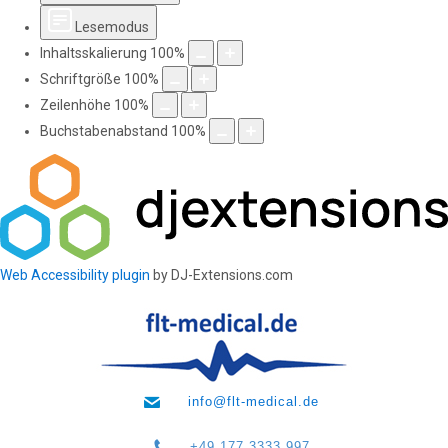
Lesemodus
Inhaltsskalierung
100
%
Schriftgröße
100
%
Zeilenhöhe
100
%
Buchstabenabstand
100
%
Web Accessibility plugin
by DJ-Extensions.com
info@flt-medical.de
+49 177 3333 997