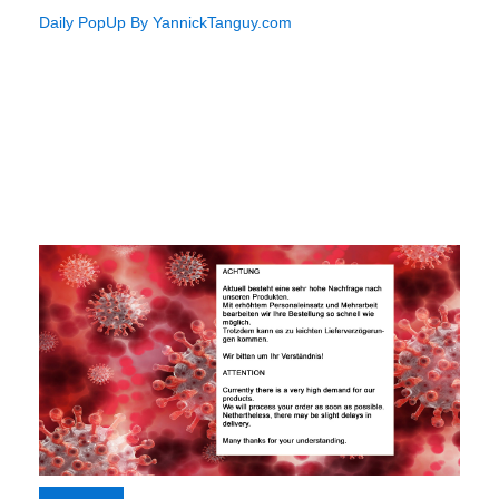
Daily PopUp By YannickTanguy.com
Virus Saftey Mask -
zerstört aktiv Viren,
Bakterien, Pilze und
Sporen