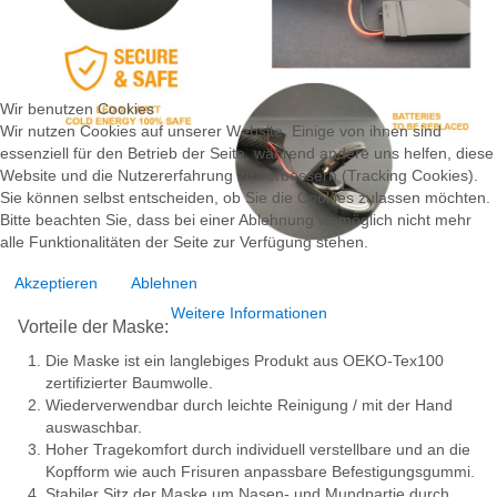
Wir benutzen Cookies
Wir nutzen Cookies auf unserer Website. Einige von ihnen sind
essenziell für den Betrieb der Seite, während andere uns helfen, diese
Website und die Nutzererfahrung zu verbessern (Tracking Cookies).
Sie können selbst entscheiden, ob Sie die Cookies zulassen möchten.
Bitte beachten Sie, dass bei einer Ablehnung womöglich nicht mehr
alle Funktionalitäten der Seite zur Verfügung stehen.
Akzeptieren
Ablehnen
Weitere Informationen
Vorteile der Maske:
Die Maske ist ein langlebiges Produkt aus OEKO-Tex100
zertifizierter Baumwolle.
Wiederverwendbar durch leichte Reinigung / mit der Hand
auswaschbar.
Hoher Tragekomfort durch individuell verstellbare und an die
Kopfform wie auch Frisuren anpassbare Befestigungsgummi.
Stabiler Sitz der Maske um Nasen- und Mundpartie durch