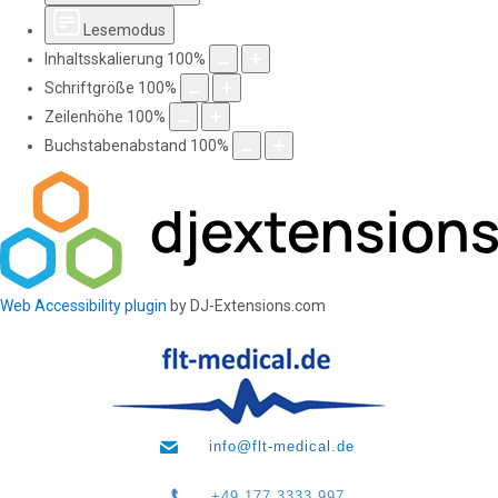
Lesemodus
Inhaltsskalierung
100
%
Schriftgröße
100
%
Zeilenhöhe
100
%
Buchstabenabstand
100
%
Web Accessibility plugin
by DJ-Extensions.com
info@flt-medical.de
+49 177 3333 997