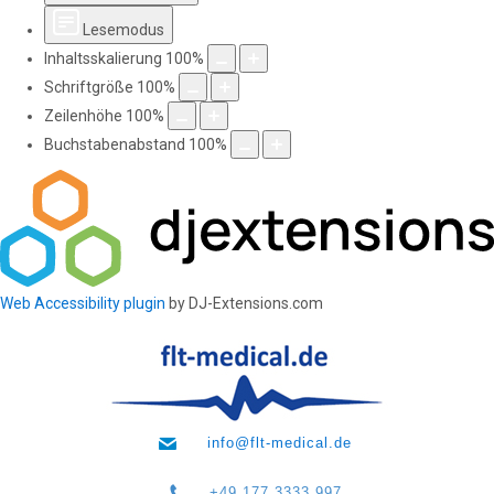
Lesemodus
Inhaltsskalierung
100
%
Schriftgröße
100
%
Zeilenhöhe
100
%
Buchstabenabstand
100
%
Web Accessibility plugin
by DJ-Extensions.com
info@flt-medical.de
+49 177 3333 997