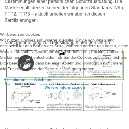
Bestimmungen einer persönlichen Schutzausrüstung. Die
Maske erfüllt derzeit keinen der folgenden Standards: N95,
FFP2, FFP3 – aktuell arbeiten wir aber an diesen
Zertifizierungen.
Wir benutzen Cookies
Wir nutzen Cookies auf unserer Website. Einige von ihnen sind
Montageanleitung zur Befestigung hinter den Ohren
essenziell für den Betrieb der Seite, während andere uns helfen, diese
Website und die Nutzererfahrung zu verbessern (Tracking Cookies).
Sie können selbst entscheiden, ob Sie die Cookies zulassen möchten.
Bitte beachten Sie, dass bei einer Ablehnung womöglich nicht mehr
alle Funktionalitäten der Seite zur Verfügung stehen.
Akzeptieren
Ablehnen
Weitere Informationen