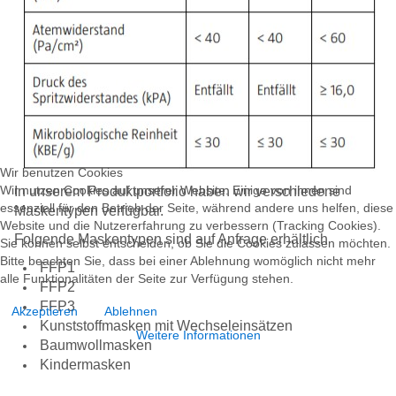
Wir benutzen Cookies
Wir nutzen Cookies auf unserer Website. Einige von ihnen sind
In unserem Produktportfolio haben wir verschiedene
essenziell für den Betrieb der Seite, während andere uns helfen, diese
Maskentypen verfügbar.
Website und die Nutzererfahrung zu verbessern (Tracking Cookies).
Folgende Maskentypen sind auf Anfrage erhältlich
Sie können selbst entscheiden, ob Sie die Cookies zulassen möchten.
Bitte beachten Sie, dass bei einer Ablehnung womöglich nicht mehr
FFP1
alle Funktionalitäten der Seite zur Verfügung stehen.
FFP2
FFP3
Akzeptieren
Ablehnen
Kunststoffmasken mit Wechseleinsätzen
Weitere Informationen
Baumwollmasken
Kindermasken