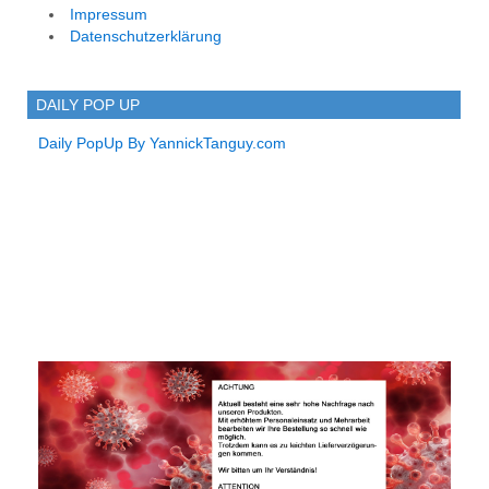
Impressum
Datenschutzerklärung
DAILY POP UP
Daily PopUp By YannickTanguy.com
Virus Saftey Mask -
zerstört aktiv Viren,
Bakterien, Pilze und
Sporen