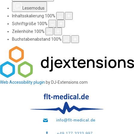
Lesemodus
Inhaltsskalierung
100
%
Schriftgröße
100
%
Zeilenhöhe
100
%
Buchstabenabstand
100
%
Web Accessibility plugin
by DJ-Extensions.com
info@flt-medical.de
+49 177 3333 997